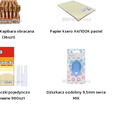
 Kapibara obracana
Papier ksero A4/100K pastel
(36szt)
czki pojedynczo
Dziurkacz ozdobny 9,5mm serce
owane 980szt
MIX