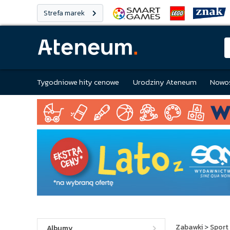
Strefa marek
Tygodniowe hity cenowe
Urodziny Ateneum
Nowoś
Zabawki
>
Sport 
Albumy