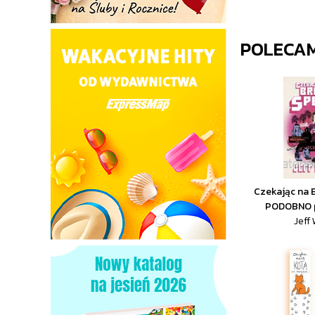
POLECA
Czekając na B
PODOBNO p
Jeff