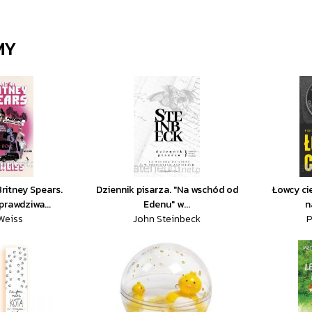
MY
ritney Spears.
Dziennik pisarza. "Na wschód od
Łowcy cie
rawdziwa...
Edenu" w...
n
 Weiss
John Steinbeck
P