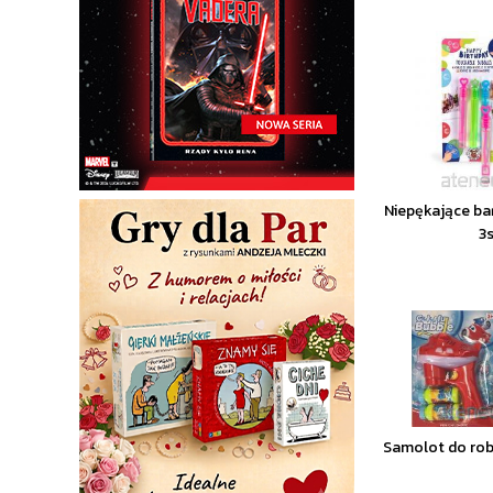
Niepękające ba
3
Samolot do rob