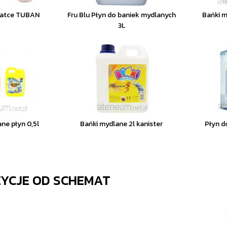
iatce TUBAN
Fru Blu Płyn do baniek mydlanych
Bańki m
3L
ne płyn 0,5l
Bańki mydlane 2l kanister
Płyn d
ZYCJE OD
SCHEMAT