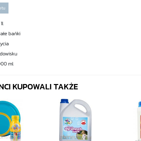
otu
1l
wałe bańki
ycia
odowisku
000 ml
ENCI KUPOWALI TAKŻE