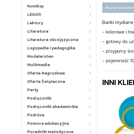
Komiksy
Bez prawa zwr
LEGO®
Bańki mydlane 
Lektury
Literatura
- kolorowe i tr
Literatura obcojęzyczna
- gotowy do uż
Logopedia i pedagogika
- przyjazny śr
Modelarstwo
- pojemność 1
Multimedia
Oferta Nagrodowa
INNI KLI
Oferta Świąteczna
Party
Podręczniki
Podręczniki akademickie
Podróże
Pomoce edukacyjne
Poradniki metodyczne