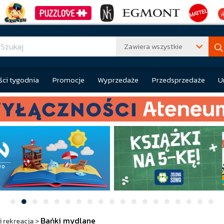
Zawiera wszystkie
ci tygodnia
Promocje
Wyprzedaże
Przedsprzedaże
U
Bańki mydlane
i rekreacja
>