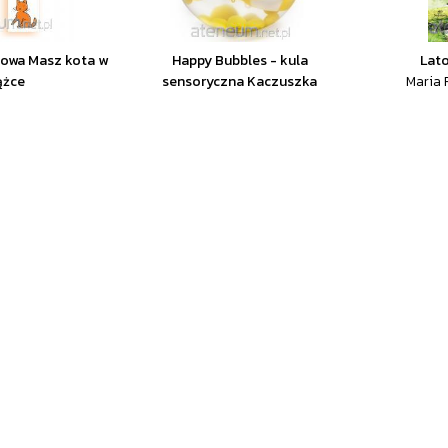
nowa Masz kota w
Happy Bubbles - kula
Lato
ążce
sensoryczna Kaczuszka
Maria