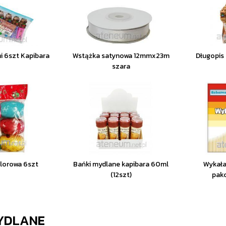
i 6szt Kapibara
Wstążka satynowa 12mmx23m
Długopis
szara
lorowa 6szt
Bańki mydlane kapibara 60ml
Wykała
(12szt)
pak
YDLANE