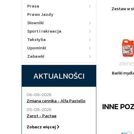
Prasa
Zestaw w s
Prawo Jazdy
Słowniki
Sport i rekreacja
Tekstylia
Upominki
Zabawki
AKTUALNOŚCI
Bańki mydla
06-08-2026
Zmiana cennika - Alfa Pastello
INNE PO
05-08-2026
Zwrot - Pactwa
Zobacz więcej