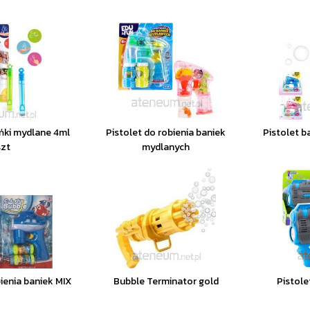
ńki mydlane 4ml
Pistolet do robienia baniek
Pistolet b
szt
mydlanych
ienia baniek MIX
Bubble Terminator gold
Pistole