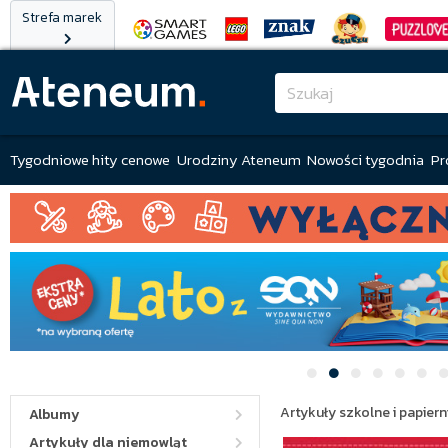
Strefa marek
Tygodniowe hity cenowe
Urodziny Ateneum
Nowości tygodnia
Pr
Artykuły szkolne i papiern
Albumy
Artykuły dla niemowląt