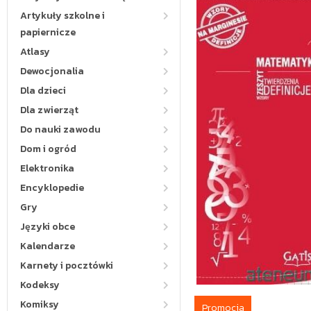
Artykuły szkolne i
papiernicze
Atlasy
Dewocjonalia
Dla dzieci
Dla zwierząt
Do nauki zawodu
Dom i ogród
Elektronika
Encyklopedie
Gry
Języki obce
Kalendarze
Karnety i pocztówki
Kodeksy
Komiksy
Promocja