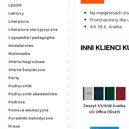
LEGO®
Na marginesach zn
Lektury
Przeznaczony dla u
Literatura
A4, 56 k., kratka
Literatura obcojęzyczna
Logopedia i pedagogika
INNI KLIENCI
Modelarstwo
Multimedia
Oferta Nagrodowa
Oferta Świąteczna
Party
Podręczniki
Podręczniki akademickie
Podróże
Zeszyt A5/60K kratka
Pomoce edukacyjne
UV Office (10szt)
Poradniki metodyczne
Prasa