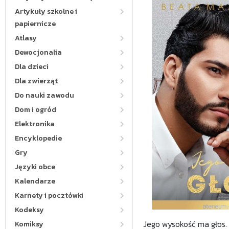
Artykuły szkolne i
papiernicze
Atlasy
Dewocjonalia
Dla dzieci
Dla zwierząt
Do nauki zawodu
Dom i ogród
Elektronika
Encyklopedie
Gry
Języki obce
Kalendarze
Karnety i pocztówki
Kodeksy
Jego wysokość ma głos. 
Komiksy