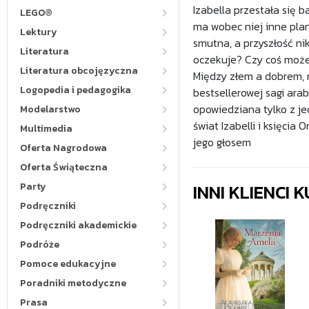
Izabella przestała się b
LEGO®
ma wobec niej inne plan
Lektury
smutna, a przyszłość ni
Literatura
oczekuje? Czy coś może
Literatura obcojęzyczna
Między złem a dobrem, 
Logopedia i pedagogika
bestsellerowej sagi arab
opowiedziana tylko z je
Modelarstwo
świat Izabelli i księcia
Multimedia
jego głosem
Oferta Nagrodowa
Oferta Świąteczna
INNI KLIENCI
Party
Podręczniki
Podręczniki akademickie
Podróże
Pomoce edukacyjne
Poradniki metodyczne
Prasa