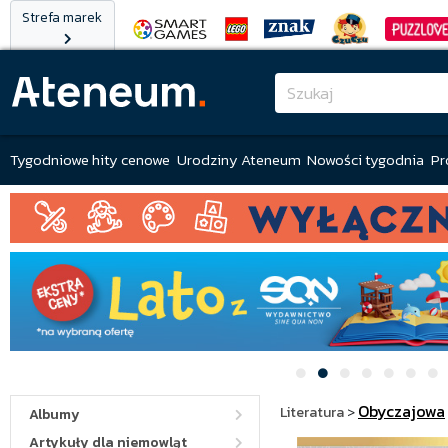
Strefa marek
Tygodniowe hity cenowe
Urodziny Ateneum
Nowości tygodnia
Pr
Obyczajowa
Literatura
>
Albumy
Artykuły dla niemowląt