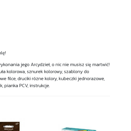
olę!
nania jego Arcydzieł, o nic nie musisz się martwić!
uła kolorowa, sznurek kolorowy, szablony do
e filce, druciki różne kolory, kubeczki jednorazowe,
, pianka PCV, instrukcje.