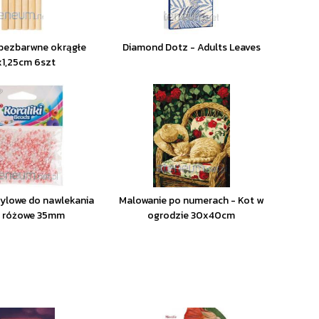
 bezbarwne okrągłe
Diamond Dotz - Adults Leaves
x1,25cm 6szt
krylowe do nawlekania
Malowanie po numerach - Kot w
e różowe 35mm
ogrodzie 30x40cm