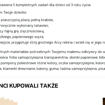
zawiera 5 kompletnych zadań dla dzieci od 3 roku życia.
m Twoje dziecko:
 piaszczystą plażę pełną krabów,
snoręcznie wykonany latawiec,
cy fajną grę zręcznościową,
ętkiego, papierowego węża,
niejsze, przygotuje strój groźnego Arcy rekina i wcieli się w jego r
nych materiałów potrzebnych Twojemu małemu odkrywcy do wyko
iera: Folia samoprzylepna transparentna, słomki papierowe, bib
, pompony poliestrowe różne kolory, oczka samoprzylepne, kolorow
a, klamerki drewniane, balony, guma, taśma samoprzylepna, pisak
ENCI KUPOWALI TAKŻE