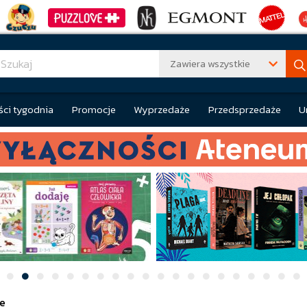
Zawiera wszystkie
ci tygodnia
Promocje
Wyprzedaże
Przedsprzedaże
U
e