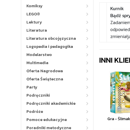
Komiksy
Kurnik
LEGO®
Bądź spry
Zadaniem 
Lektury
odpowiedn
Literatura
zmienia!j
Literatura obcojęzyczna
Logopedia i pedagogika
Modelarstwo
INNI KLI
Multimedia
Oferta Nagrodowa
Oferta Świąteczna
Party
Podręczniki
Podręczniki akademickie
Podróże
Gra - Ślimak
Pomoce edukacyjne
Poradniki metodyczne