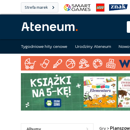
Strefa marek
Tygodniowe hity cenowe
Urodziny Ateneum
Nowoś
Planszow
Gry
>
Albumy