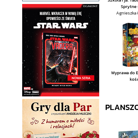
Szkoła i ja. Ta
Sprytne 
Agnieszka 
Wyprawa do E
koś
PLANSZ