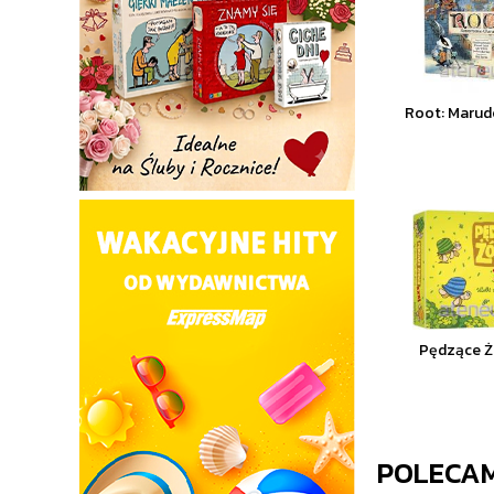
Root: Maru
Pędzące Ż
POLECA