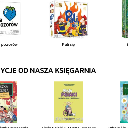
a pozorów
Pali się
ZYCJE OD
NASZA KSIĘGARNIA