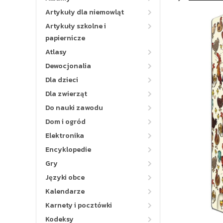
Artykuły dla niemowląt
Artykuły szkolne i
papiernicze
Atlasy
Dewocjonalia
Dla dzieci
Dla zwierząt
Do nauki zawodu
Dom i ogród
Elektronika
Encyklopedie
Gry
Języki obce
Kalendarze
Karnety i pocztówki
Kodeksy