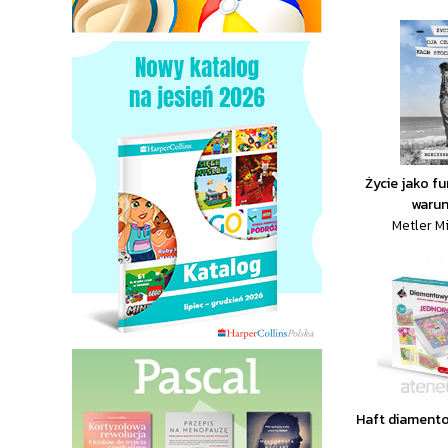
Życie jako f
warun
Metler M
Haft diament