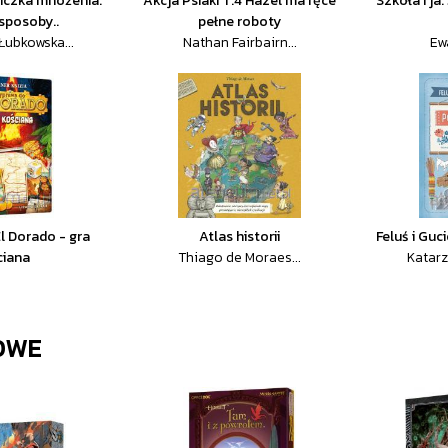
bliczka mnożenia.
Akcja Psiaki T.4 Hazel ma ręce
Szkoła i ja
sposoby..
pełne roboty
Łubkowska...
Nathan Fairbairn...
Ew
l Dorado - gra
Atlas historii
Feluś i Guc
ciana
Thiago de Moraes...
Katarz
OWE