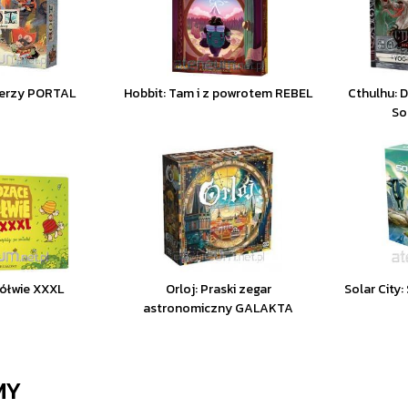
derzy PORTAL
Hobbit: Tam i z powrotem REBEL
Cthulhu: 
So
ółwie XXXL
Orloj: Praski zegar
Solar City
astronomiczny GALAKTA
MY