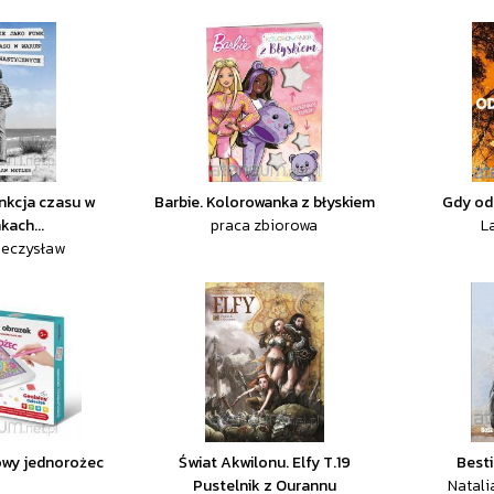
unkcja czasu w
Barbie. Kolorowanka z błyskiem
Gdy od
kach...
praca zbiorowa
L
ieczysław
owy jednorożec
Świat Akwilonu. Elfy T.19
Besti
Pustelnik z Ourannu
Natali