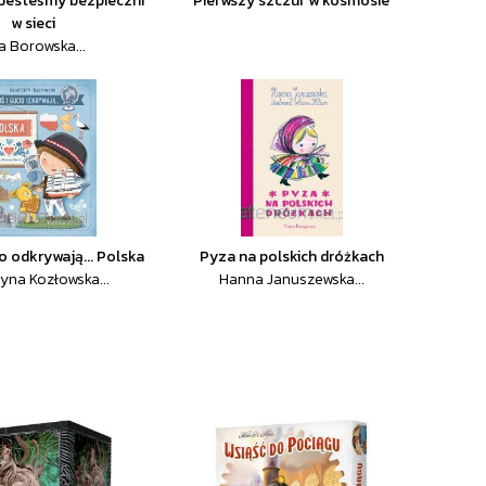
. Jesteśmy bezpieczni
Pierwszy szczur w kosmosie
w sieci
a Borowska...
io odkrywają... Polska
Pyza na polskich dróżkach
yna Kozłowska...
Hanna Januszewska...