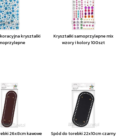
oracyjna krysztalki
Kryształki samoprzylepne mix
moprzylepne
wzory i kolory 100szt
rebki 26x8cm kawowe
Spód do torebki 22x10cm czarny