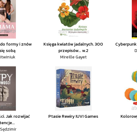
 do formy i znów
Księga kwiatów jadalnych. 300
Cyberpunk
się sobą
przepisów... w.2
D
itwiniuk
Mireille Gayet
i. Jak rozwijać
Ptasie Rewiry IUVI Games
Kolorowy
encje...
Sędzimir