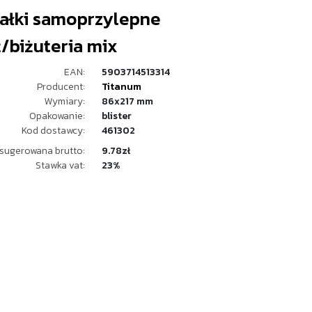
tałki samoprzylepne
/biżuteria mix
EAN:
5903714513314
Producent:
Titanum
Wymiary:
86x217 mm
Opakowanie:
blister
Kod dostawcy:
461302
sugerowana brutto:
9.78zł
Stawka vat:
23%