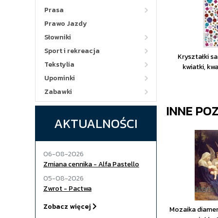
Prasa
Prawo Jazdy
Słowniki
Sport i rekreacja
Kryształki 
Tekstylia
kwiatki, kw
Upominki
Zabawki
INNE PO
AKTUALNOŚCI
06-08-2026
Zmiana cennika - Alfa Pastello
05-08-2026
Zwrot - Pactwa
Zobacz więcej
Mozaika diamen