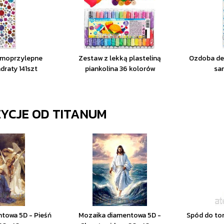
samoprzylepne
Zestaw z lekką plasteliną
Ozdoba dek
adraty 141szt
piankolina 36 kolorów
sa
ZYCJE OD
TITANUM
towa 5D - Pieśń
Mozaika diamentowa 5D -
Spód do to