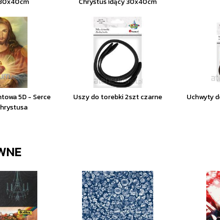
 30x40cm
Chrystus idący 30x40cm
towa 5D - Serce
Uszy do torebki 2szt czarne
Uchwyty do
chrystusa
WNE