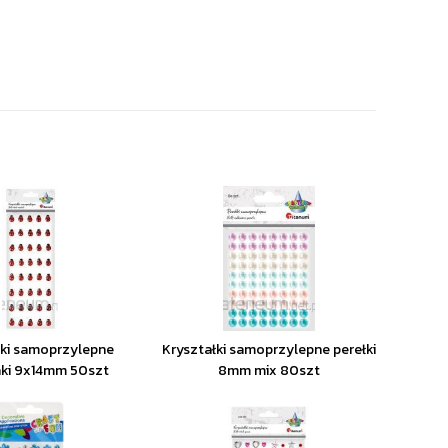
łki samoprzylepne
Kryształki samoprzylepne perełki
nki 9x14mm 50szt
8mm mix 80szt