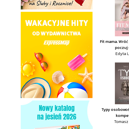
Fit mama. Wróć
poczuj 
Edyta L
Typy osobowośc
kompet
Tomasz 