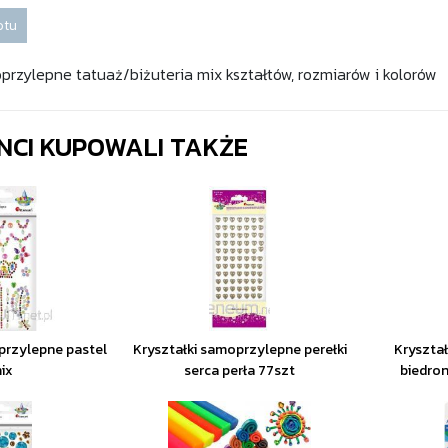
otu
oprzylepne tatuaż/biżuteria mix kształtów, rozmiarów i kolorów
ENCI KUPOWALI TAKŻE
przylepne pastel
Kryształki samoprzylepne perełki
Kryszta
ix
serca perła 77szt
biedro