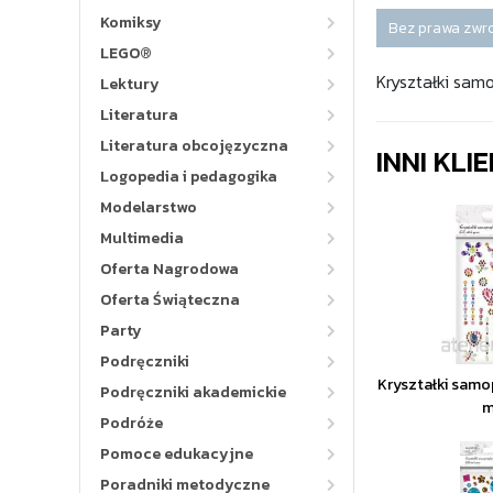
Komiksy
Bez prawa zwr
LEGO®
Kryształki sam
Lektury
Literatura
Literatura obcojęzyczna
INNI KLI
Logopedia i pedagogika
Modelarstwo
Multimedia
Oferta Nagrodowa
Oferta Świąteczna
Party
Podręczniki
Kryształki samo
Podręczniki akademickie
m
Podróże
Pomoce edukacyjne
Poradniki metodyczne