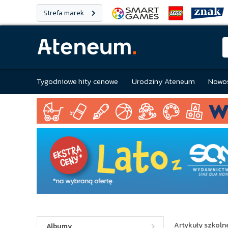
Strefa marek
Tygodniowe hity cenowe
Urodziny Ateneum
Nowoś
Artykuły szkolne
Albumy