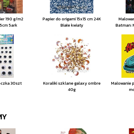
ier 190 g/m2
Papier do origami 15x15 cm 24K
Malowan
,5cm 5ark
Białe kwiaty
Batman: 
czka 30szt
Koraliki szklane galaxy ombre
Malowanie p
40g
mo
MY