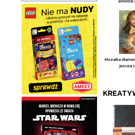
aniołów
Mozaika diamen
jezusa 
KREATY