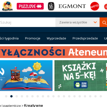
Zawiera wszystkie
ci tygodnia
Promocje
Wyprzedaże
Przedsprzedaże
U
Kreatywne
 i papiernicze
>