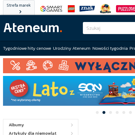
Strefa marek
Tygodniowe hity cenowe
Urodziny Ateneum
Nowości tygodnia
Pr
Albumy
Artykuły dla niemowląt