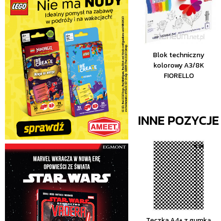
Blok techniczny
kolorowy A3/8K
FIORELLO
INNE POZYCJ
Teczka A4+ z gumką