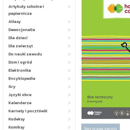
Artykuły szkolne i
papiernicze
Atlasy
Dewocjonalia
Dla dzieci
Dla zwierząt
Do nauki zawodu
Dom i ogród
Elektronika
Encyklopedie
Gry
Języki obce
Kalendarze
Karnety i pocztówki
Kodeksy
Komiksy
Bez prawa zwrotu