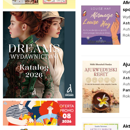
Afi
spo
Wyd
Ast
Aut
Rok
Aju
Wyd
Ast
Aut
Pan
Rok
Akt