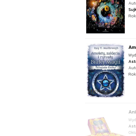
Aut
Suj
Rok
Amu
Wyd
Ast
Aut
Rok
Ani
Wyd
Ast
Okł