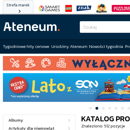
Strefa marek
Tygodniowe hity cenowe
Urodziny Ateneum
Nowości tygodnia
Pr
KATALOG PR
Albumy
Znaleziono: 512 pozycje
Artykuły dla niemowląt