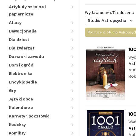
Artykuły szkolne i
Wydawnictwo/Producent:
papiernicze
Atlasy
Dewocjonalia
Producent: Studio Astropsy
Dla dzieci
Dla zwierząt
10
Do nauki zawodu
Wyd
Ast
Dom i ogród
Aut
Elektronika
Rok
Encyklopedie
Gry
Języki obce
Kalendarze
100
Karnety i pocztówki
Wyd
Kodeksy
Ast
Komiksy
Aut