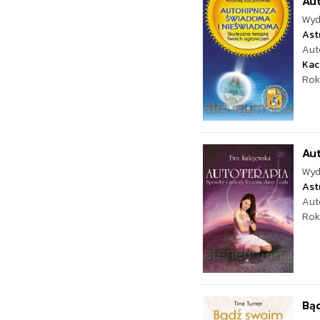
Au
Wyd
Ast
Aut
Kac
Rok
Au
Wyd
Ast
Aut
Rok
Bą