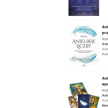
Ani
prz
Wyd
Ast
Aut
Rok
Ani
wy
Wyd
Ast
Aut
Mo