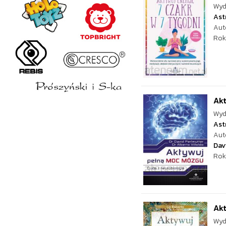
Wyd
Ast
Aut
Rok
Ak
Wyd
Ast
Aut
Dav
Rok
Akt
Wyd