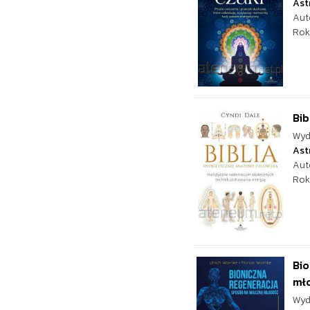
Ast
Aut
Rok
Bib
Wyd
Ast
Aut
Rok
Bio
mł
Wyd