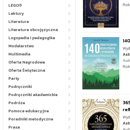
Rok
LEGO®
Lektury
Literatura
Literatura obcojęzyczna
Logopedia i pedagogika
140
Modelarstwo
Wyd
Multimedia
Ast
Aut
Oferta Nagrodowa
Rok
Oferta Świąteczna
Party
Podręczniki
Podręczniki akademickie
365
Podróże
ref
Pomoce edukacyjne
Wyd
Poradniki metodyczne
Ast
Prasa
Aut