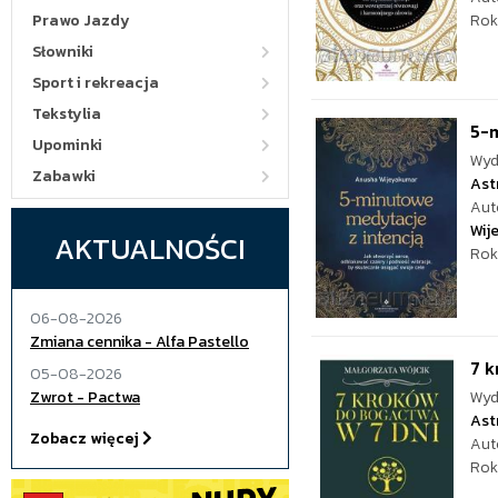
Prawo Jazdy
Rok
Słowniki
Sport i rekreacja
Tekstylia
5-
Upominki
Wyd
Zabawki
Ast
Aut
Wij
AKTUALNOŚCI
Rok
06-08-2026
Zmiana cennika - Alfa Pastello
7 k
05-08-2026
Zwrot - Pactwa
Wyd
Ast
Zobacz więcej
Aut
Rok