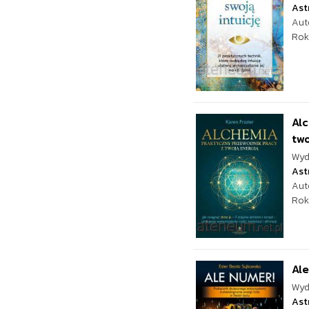
Ast
Aut
Rok
Alc
two
Wyd
Ast
Aut
Rok
Al
Wyd
Ast