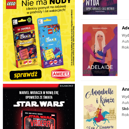
Ad
Wyd
Aut
Rok
Ann
Wyd
Aut
Skó
Rok