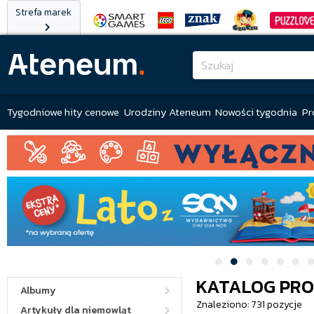
Strefa marek
Tygodniowe hity cenowe
Urodziny Ateneum
Nowości tygodnia
Pr
KATALOG PR
Albumy
Znaleziono: 731 pozycje
Artykuły dla niemowląt