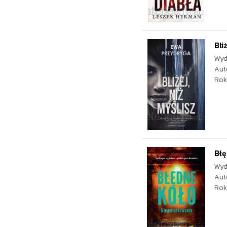
Bli
Wyd
Aut
Rok
Błę
Wyd
Aut
Rok