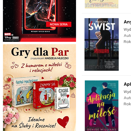
An
Wyd
Aut
Rok
Apl
Wyd
Aut
Rok