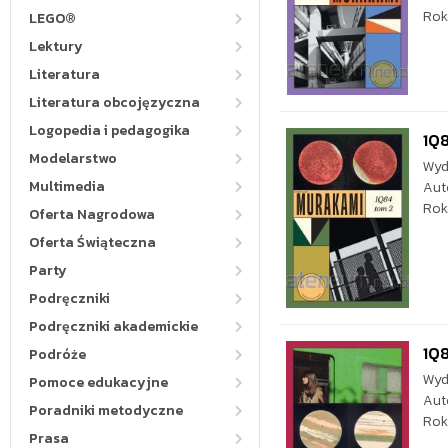
Rok
LEGO®
Lektury
Literatura
Literatura obcojęzyczna
Logopedia i pedagogika
1Q8
Modelarstwo
Wyd
Multimedia
Aut
Rok
Oferta Nagrodowa
Oferta Świąteczna
Party
Podręczniki
Podręczniki akademickie
1Q8
Podróże
Wyd
Pomoce edukacyjne
Aut
Poradniki metodyczne
Rok
Prasa