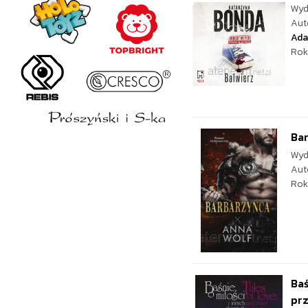
Wyd
Aut
Ad
Rok
Ba
Wyd
Aut
Rok
Baś
pr