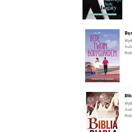
Bę
Wyd
Aut
Rok
Bib
Wyd
Aut
Rok