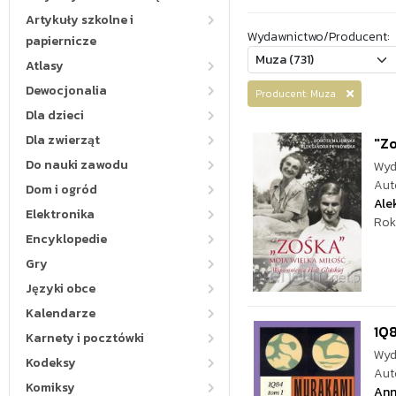
Artykuły szkolne i
Wydawnictwo/Producent:
papiernicze
Atlasy
Dewocjonalia
Producent: Muza
Dla dzieci
Dla zwierząt
"Zo
Do nauki zawodu
Wyd
Aut
Dom i ogród
Ale
Elektronika
Rok
Encyklopedie
Gry
Języki obce
Kalendarze
1Q8
Karnety i pocztówki
Wyd
Kodeksy
Aut
Komiksy
Ann