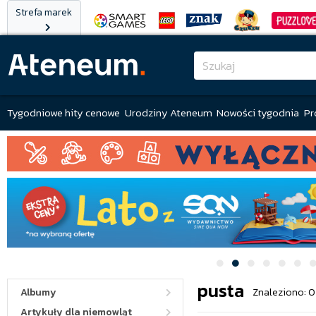
Strefa marek
Tygodniowe hity cenowe
Urodziny Ateneum
Nowości tygodnia
Pr
pusta
Albumy
Znaleziono: 0
Artykuły dla niemowląt