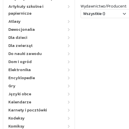
Wydawnictwo/Producent:
Artykuły szkolne i
papiernicze
Atlasy
Dewocjonalia
Dla dzieci
Dla zwierząt
Do nauki zawodu
Dom i ogród
Elektronika
Encyklopedie
Gry
Języki obce
Kalendarze
Karnety i pocztówki
Kodeksy
Komiksy