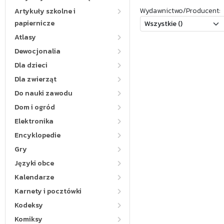
Wydawnictwo/Producent:
Artykuły szkolne i
papiernicze
Atlasy
Dewocjonalia
Dla dzieci
Dla zwierząt
Do nauki zawodu
Dom i ogród
Elektronika
Encyklopedie
Gry
Języki obce
Kalendarze
Karnety i pocztówki
Kodeksy
Komiksy