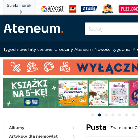
Strefa marek
Tygodniowe hity cenowe
Urodziny Ateneum
Nowości tygodnia
Pr
Pusta
Albumy
Znaleziono: 0
Artykuły dla niemowląt