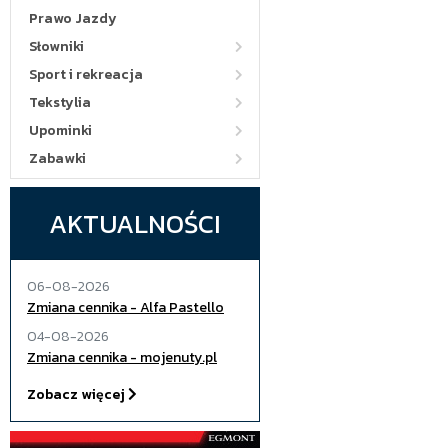
Prawo Jazdy
Słowniki
Sport i rekreacja
Tekstylia
Upominki
Zabawki
AKTUALNOŚCI
06-08-2026
Zmiana cennika - Alfa Pastello
04-08-2026
Zmiana cennika - mojenuty.pl
Zobacz więcej