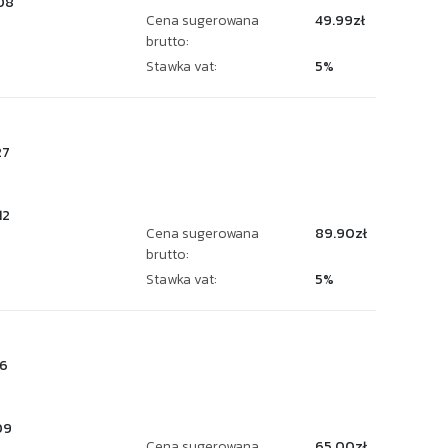
08
Cena sugerowana
49.99zł
brutto:
Stawka vat:
5%
27
12
Cena sugerowana
89.90zł
brutto:
Stawka vat:
5%
6
09
Cena sugerowana
65.00zł