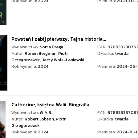
Rok wydania:
2023
Premiera:
2023-03-
Powstań i zabij pierwszy. Tajna historia...
Wydawnictwo:
Sonia Draga
EAN:
97883823076
Autor:
Ronen Bergman
,
Piotr
Okładka:
twarda
Grzegorzewski
,
Jerzy Wołk-Łaniewski
Rok wydania:
2024
Premiera:
2024-06-
Catherine, księżna Walii. Biografia
Wydawnictwo:
W.A.B.
EAN:
978838387081
Autor:
Robert Jobson
,
Piotr
Okładka:
twarda
Grzegorzewski
Rok wydania:
2024
Premiera:
2024-10-