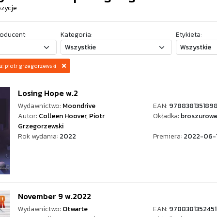
ozycje
oducent:
Kategoria:
Etykieta:
a: piotr grzegorzewski
Losing Hope w.2
Wydawnictwo:
Moondrive
EAN:
978838135189
Autor:
Colleen Hoover
,
Piotr
Okładka:
broszurowa
Grzegorzewski
Rok wydania:
2022
Premiera:
2022-06-
November 9 w.2022
Wydawnictwo:
Otwarte
EAN:
9788381352451