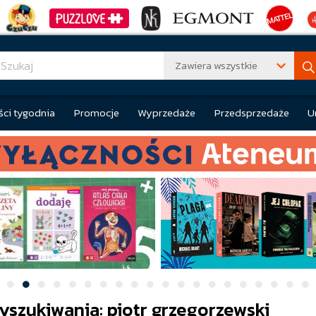
Zawiera wszystkie
ci tygodnia
Promocje
Wyprzedaże
Przedsprzedaże
U
yszukiwania: piotr grzegorzewski