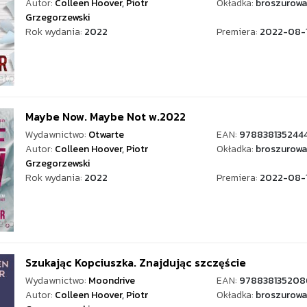
Autor:
Colleen Hoover
,
Piotr
Okładka:
broszurowa
Grzegorzewski
Rok wydania:
2022
Premiera:
2022-08-
Maybe Now. Maybe Not w.2022
Wydawnictwo:
Otwarte
EAN:
978838135244
Autor:
Colleen Hoover
,
Piotr
Okładka:
broszurowa
Grzegorzewski
Rok wydania:
2022
Premiera:
2022-08-
Szukając Kopciuszka. Znajdując szczęście
Wydawnictwo:
Moondrive
EAN:
978838135208
Autor:
Colleen Hoover
,
Piotr
Okładka:
broszurowa