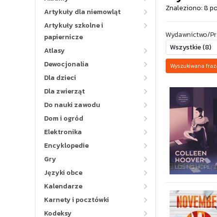
Znaleziono: 8 p
Artykuły dla niemowląt
Artykuły szkolne i
Wydawnictwo/Pr
papiernicze
Atlasy
Dewocjonalia
Wyszukiwana fraz
Dla dzieci
Dla zwierząt
Do nauki zawodu
Dom i ogród
Elektronika
Encyklopedie
Gry
Języki obce
Kalendarze
Karnety i pocztówki
Kodeksy