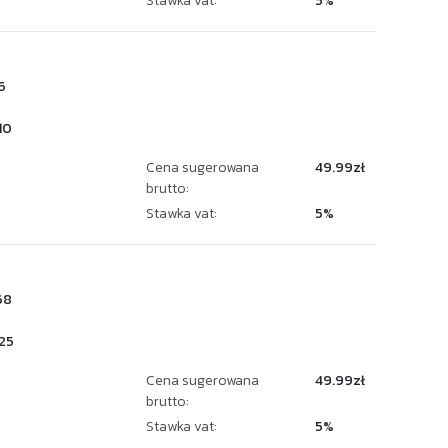
Stawka vat:
5%
6
10
Cena sugerowana
49.99zł
brutto:
Stawka vat:
5%
68
25
Cena sugerowana
49.99zł
brutto:
Stawka vat:
5%