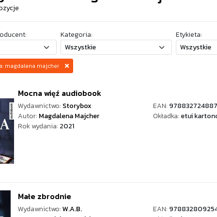
ozycje
oducent:
Kategoria:
Etykieta:
za: magdalena majcher
Mocna więź audiobook
Wydawnictwo:
Storybox
EAN:
97883272488
Autor:
Magdalena Majcher
Okładka:
etui karton
Rok wydania:
2021
Małe zbrodnie
Wydawnictwo:
W.A.B.
EAN:
97883280925