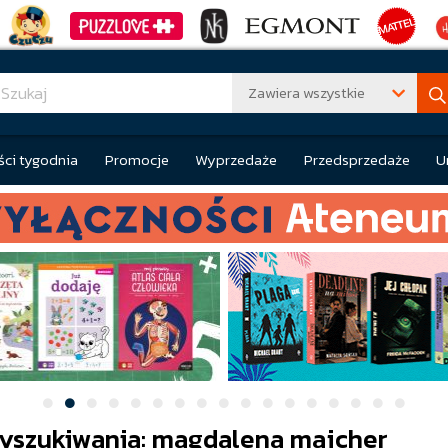
Zawiera wszystkie
ci tygodnia
Promocje
Wyprzedaże
Przedsprzedaże
U
yszukiwania: magdalena majcher