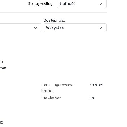
Sortuj według:
Dostępność:
79
owe
Cena sugerowana
39.90zł
brutto:
Stawka vat:
5%
49