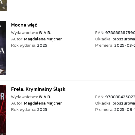
Mocna więź
Wydawnictwo:
W.A.B.
EAN:
97883838759
Autor:
Magdalena Majcher
Okładka:
broszurowa 
Rok wydania:
2025
Premiera:
2025-03-
Frela. Kryminalny Śląsk
Wydawnictwo:
W.A.B.
EAN:
97883842502
Autor:
Magdalena Majcher
Okładka:
broszurowa
Rok wydania:
2025
Premiera:
2025-09-