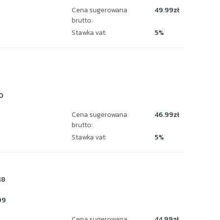
Cena sugerowana
49.99zł
brutto:
Stawka vat:
5%
6
0
Cena sugerowana
46.99zł
brutto:
Stawka vat:
5%
48
09
Cena sugerowana
44.99zł