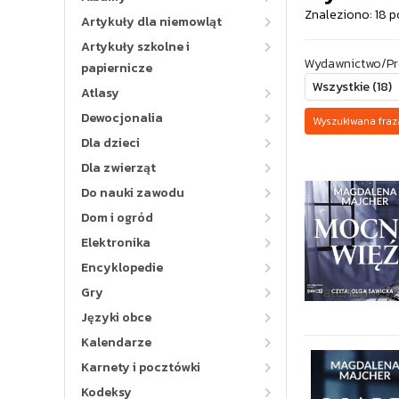
Znaleziono: 18 p
Artykuły dla niemowląt
Artykuły szkolne i
Wydawnictwo/Pr
papiernicze
Atlasy
Dewocjonalia
Wyszukiwana fra
Dla dzieci
Dla zwierząt
Do nauki zawodu
Dom i ogród
Elektronika
Encyklopedie
Gry
Języki obce
Kalendarze
Karnety i pocztówki
Kodeksy