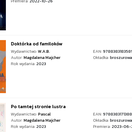
Premiera:
2022-10-26
Doktórka od familoków
Wydawnictwo:
W.A.B.
EAN:
978838318358
Autor:
Magdalena Majcher
Okładka:
broszurowa
Rok wydania:
2023
Po tamtej stronie lustra
Wydawnictwo:
Pascal
EAN:
9788383171388
Autor:
Magdalena Majcher
Okładka:
broszurowa
Rok wydania:
2023
Premiera:
2023-06-