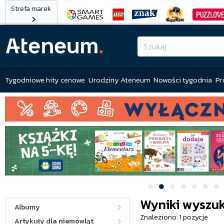
Strefa marek
Tygodniowe hity cenowe
Urodziny Ateneum
Nowości tygodnia
Pr
Wyniki wyszuk
Albumy
Znaleziono: 1 pozycje
Artykuły dla niemowląt