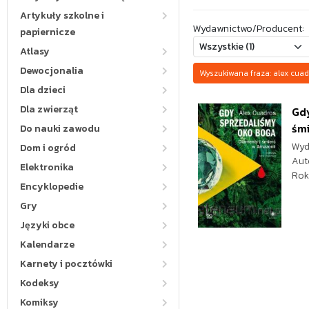
Artykuły szkolne i
Wydawnictwo/Producent:
papiernicze
Atlasy
Dewocjonalia
Wyszukiwana fraza: alex cu
Dla dzieci
Dla zwierząt
Gdy
śmi
Do nauki zawodu
Wyd
Dom i ogród
Aut
Elektronika
Rok
Encyklopedie
Gry
Języki obce
Kalendarze
Karnety i pocztówki
Kodeksy
Komiksy