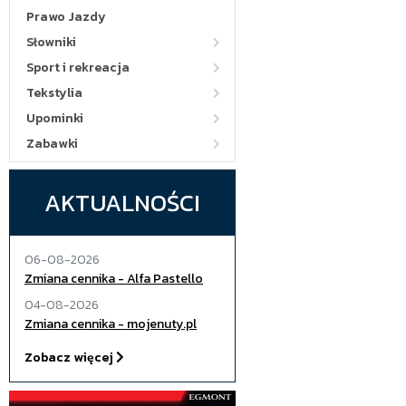
Prawo Jazdy
Słowniki
Sport i rekreacja
Tekstylia
Upominki
Zabawki
AKTUALNOŚCI
06-08-2026
Zmiana cennika - Alfa Pastello
04-08-2026
Zmiana cennika - mojenuty.pl
Zobacz więcej