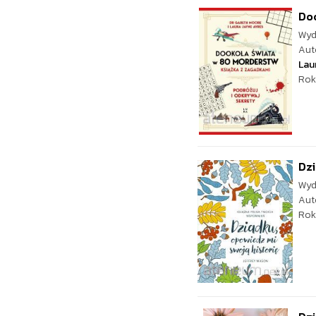
Do
Wyd
Aut
Lau
Rok
Dzi
Wyd
Aut
Rok