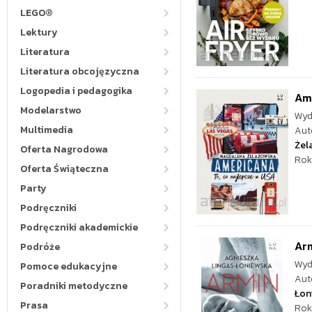
LEGO®
Lektury
Literatura
Literatura obcojęzyczna
Logopedia i pedagogika
Ame
Modelarstwo
Wyd
Multimedia
Aut
Żel
Oferta Nagrodowa
Rok
Oferta Świąteczna
Party
Podręczniki
Podręczniki akademickie
Ar
Podróże
Wyd
Pomoce edukacyjne
Aut
Poradniki metodyczne
Łon
Prasa
Rok