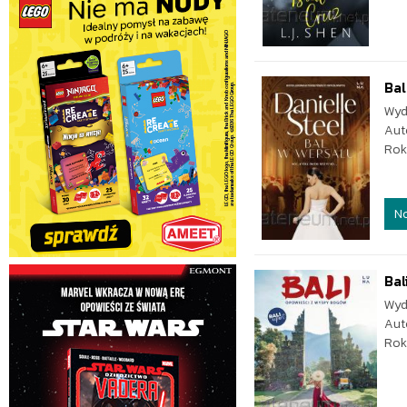
Bal
Wyd
Aut
Rok
N
Bal
Wyd
Aut
Rok