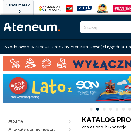
Strefa marek
Tygodniowe hity cenowe
Urodziny Ateneum
Nowości tygodnia
Pr
KATALOG PR
Albumy
Znaleziono: 196 pozycje
Artykuły dla niemowląt