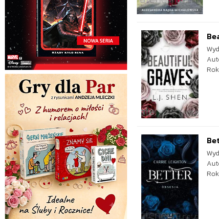
Bea
Wyd
Aut
Rok
Bet
Wyd
Aut
Rok