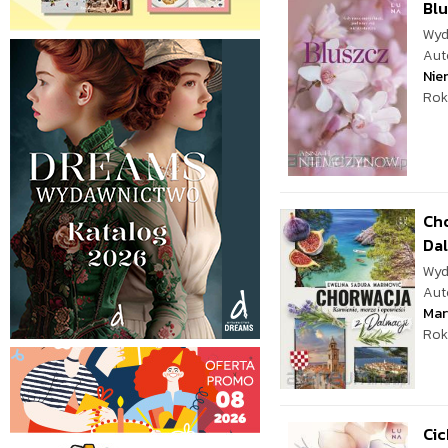
Bl
Wyd
Aut
Nie
Rok
Cho
Dal
Wyd
Aut
Mar
Rok
Cic