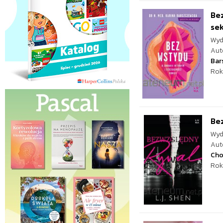
Bez
sek
Wyd
Aut
Bar
Rok
Bez
Wyd
Aut
Cho
Rok