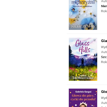
Aut
Nie
Rok
Gla
Wyd
Aut
Szc
Rok
Gło
Wyd
Aut