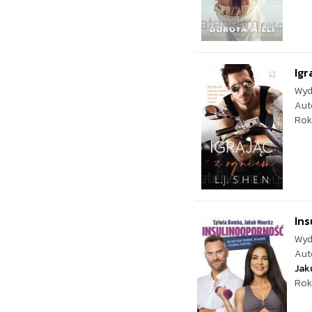
Igr
Wyd
Aut
Rok
Ins
Wyd
Aut
Jak
Rok