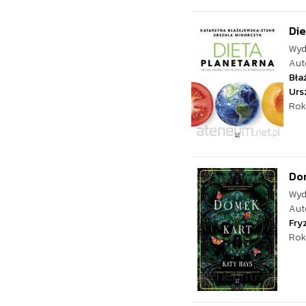
Die
Wyd
Aut
Bła
Urs
Rok
Do
Wyd
Aut
Fry
Rok