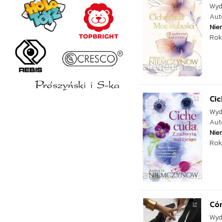
Wyd
Aut
Nie
Rok
Cic
Wyd
Aut
Nie
Rok
Cór
Wyd