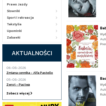
Prawo Jazdy
Słowniki
Sport i rekreacja
Tekstylia
Bab
Upominki
Wyd
Zabawki
Aut
Pre
AKTUALNOŚCI
06-08-2026
Zmiana cennika - Alfa Pastello
Ba
05-08-2026
Zwrot - Pactwa
Wyd
Aut
Zobacz więcej
Rok