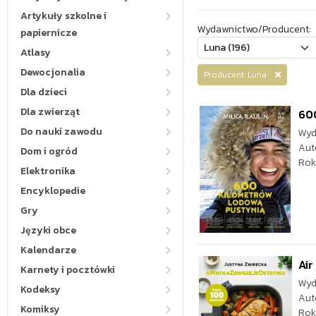
Artykuły szkolne i
Wydawnictwo/Producent:
papiernicze
Atlasy
Dewocjonalia
Producent: Luna
Dla dzieci
Dla zwierząt
60
Do nauki zawodu
Wyd
Aut
Dom i ogród
Rok
Elektronika
Encyklopedie
Gry
Języki obce
Kalendarze
Air
Karnety i pocztówki
Wyd
Kodeksy
Aut
Komiksy
Rok