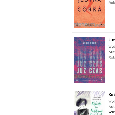
Rok
Już
Wyd
Aut
Rok
Kob
Wyd
Aut
Wik