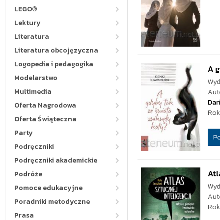
LEGO®
Lektury
Literatura
Literatura obcojęzyczna
Logopedia i pedagogika
A g
Modelarstwo
Wyd
Multimedia
Aut
Dar
Oferta Nagrodowa
Rok
Oferta Świąteczna
Party
P
Podręczniki
Podręczniki akademickie
Atl
Podróże
Wyd
Pomoce edukacyjne
Aut
Poradniki metodyczne
Rok
Prasa