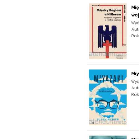
Mię
woj
Wyd
Aut
Rok
Miy
Wyd
Aut
Rok