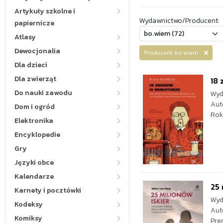
Artykuły szkolne i
Wydawnictwo/Producent:
papiernicze
Atlasy
Dewocjonalia
Producent: bo.wiem
Dla dzieci
Dla zwierząt
18 
Do nauki zawodu
Wyd
Aut
Dom i ogród
Rok
Elektronika
Encyklopedie
Gry
Języki obce
Kalendarze
25 
Karnety i pocztówki
Wyd
Kodeksy
Aut
Komiksy
Pre