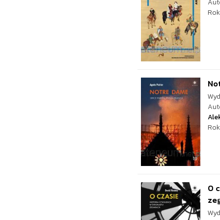
Aut
Rok
Not
Wyd
Aut
Ale
Rok
O c
ze
Wyd