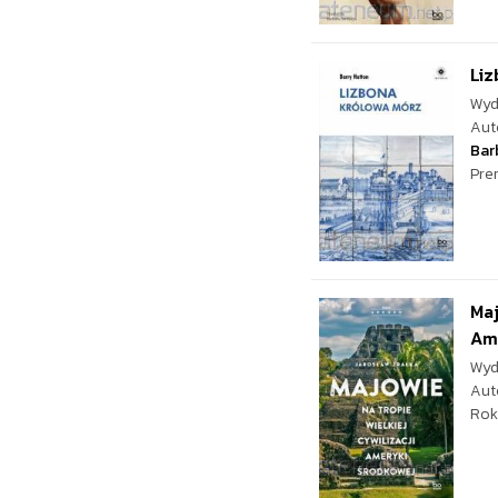
Liz
Wyd
Aut
Bar
Pre
Maj
Ame
Wyd
Aut
Rok