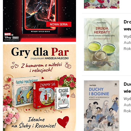
Dro
we
Wyd
Aut
Rok
Duc
wi
Wyd
Aut
Rok