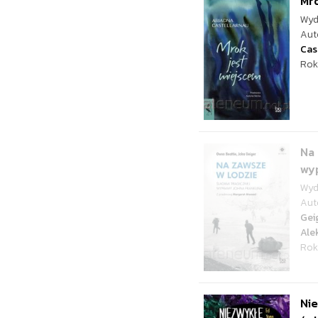
Mro
Wyd
Aut
Cas
Rok
Na 
wy
Wyd
Aut
Gei
Ale
Rok
Nie