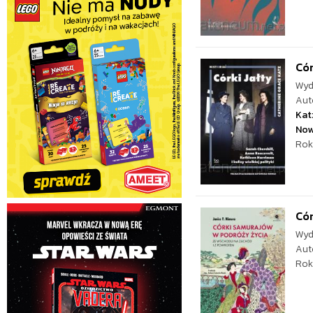
Cór
Wyd
Aut
Kat
No
Rok
Cór
Wyd
Aut
Rok