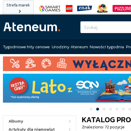
Strefa marek
Tygodniowe hity cenowe
Urodziny Ateneum
Nowości tygodnia
Pr
KATALOG PR
Albumy
Znaleziono: 72 pozycje
Artykuły dla niemowląt