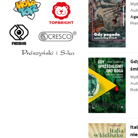
Wyd
Aut
Aga
Pre
Gdy
śmi
Wyd
Aut
Rok
Ita
nie