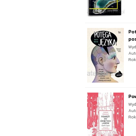
Pot
pos
Wyd
Aut
Rok
Pow
Wyd
Aut
Rok