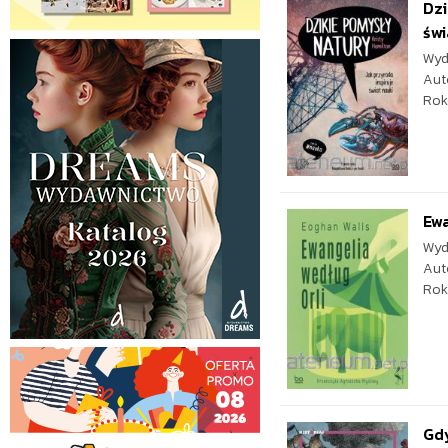
Dzi
świ
Wyd
Aut
Rok
Ewa
Wyd
Aut
Rok
Gdy