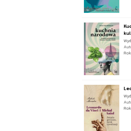
Kuc
kul
Wyd
Aut
Rok
Leo
Wyd
Aut
Rok